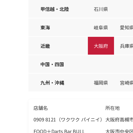
甲信越・北陸
石川県
東海
岐阜県
愛知
近畿
大阪府
兵庫
中国・四国
九州・沖縄
福岡県
宮崎
店舗名
所在地
0909 8121（ワクワク パイニイ）
大阪府高槻市
FOOD＋Darts Bar BULL
大阪市中央区