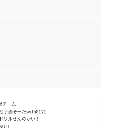
録チーム
柚子酒そーだwith8121
ドリルせんのかい！
BULL