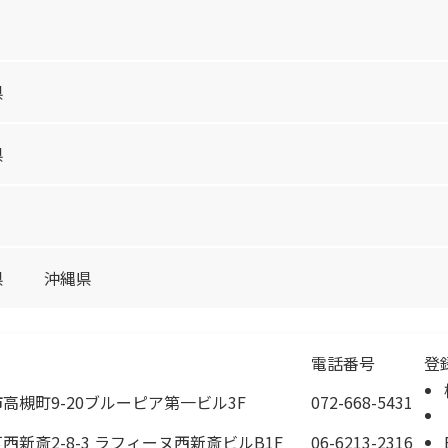
県
県
県
沖縄県
電話番号
登
高槻町9-20ブルーピア第一ビル3F
072-668-5431
西新斎2-8-3 ラフィーヌ西新斎ビルB1F
06-6213-2316